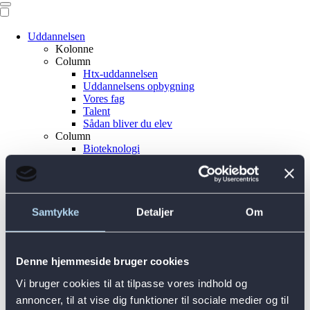
Uddannelsen
Kolonne
Column
Htx-uddannelsen
Uddannelsens opbygning
Vores fag
Talent
Sådan bliver du elev
Column
Bioteknologi
Design
Fysik
Idræt
Kemi
Kommunikation
Samtykke
Detaljer
Om
Programmering
HTX+
Column
Studieliv
Denne hjemmeside bruger cookies
Column
Vi bruger cookies til at tilpasse vores indhold og
Column
Studielivet på gymnasiet
annoncer, til at vise dig funktioner til sociale medier og til