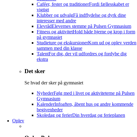
Caféer, fester og traditioner
Fordi fællesskabet er
vigtigt
Klubber og udvalg
Få indflydelse og dyrk dine
interesser med andre
Elevråd
Elevernes stemme på Pulsen Gymnasium
Fitness og aktivitet
Hold både hjerne og krop i form
på gymnasiet
Studieture og ekskursioner
Kom ud og oplev verden
sammen med din klasse
Talent
For dig, der vil udfordres og fordybe dig
ekstra
Det sker
Se hvad der sker på gymnasiet
Nyheder
Følg med i livet og aktiviteterne på Pulsen
Gymnasium
Kalender
Infoaften, åbent hus og andre kommende
begivenheder
Skoledag og ferier
Din hverdag og ferieplanen
Oplev