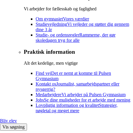
Vi arbejder for fællesskab og faglighed
Om gymnasiet
Vores værdier
Studievejledning
Vi vejleder og støtter dig gennem
dine 3 år
Studie- og ordensregler
Rammerne, der gør
skoledagen tryg for alle
Praktisk information
Alt det kedelige, men vigtige
Find vej
Det er nemt at komme til Pulsen
Gymnasium
Kontakt os
Journalist, samarbejdspartner eller
nysgerrig?
Medarbejdere
Vi arbejder på Pulsen Gymnasium
Jobs
Se dine muligheder for et arbejde med mening
Lovpligtig information og kvalitet
Strategier,
nøgletal og meget mere
Bliv elev
Vis søgning