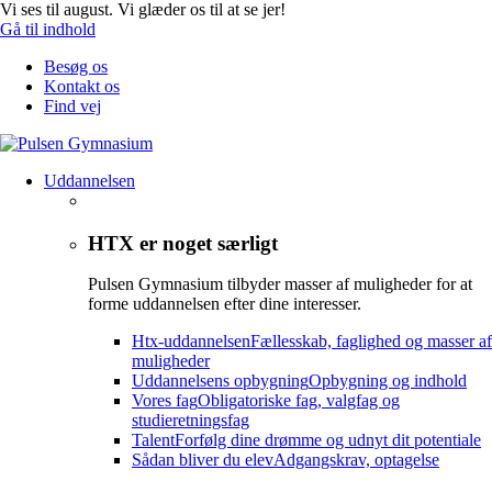
Vi ses til august. Vi glæder os til at se jer!
Gå til indhold
Besøg os
Kontakt os
Find vej
Uddannelsen
HTX er noget særligt
Pulsen Gymnasium tilbyder masser af muligheder for at
forme uddannelsen efter dine interesser.
Htx-uddannelsen
Fællesskab, faglighed og masser af
muligheder
Uddannelsens opbygning
Opbygning og indhold
Vores fag
Obligatoriske fag, valgfag og
studieretningsfag
Talent
Forfølg dine drømme og udnyt dit potentiale
Sådan bliver du elev
Adgangskrav, optagelse