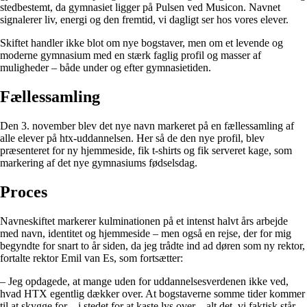
stedbestemt, da gymnasiet ligger på Pulsen ved Musicon. Navnet
signalerer liv, energi og den fremtid, vi dagligt ser hos vores elever.
Skiftet handler ikke blot om nye bogstaver, men om et levende og
moderne gymnasium med en stærk faglig profil og masser af
muligheder – både under og efter gymnasietiden.
Fællessamling
Den 3. november blev det nye navn markeret på en fællessamling af
alle elever på htx-uddannelsen. Her så de den nye profil, blev
præsenteret for ny hjemmeside, fik t-shirts og fik serveret kage, som
markering af det nye gymnasiums fødselsdag.
Proces
Navneskiftet markerer kulminationen på et intenst halvt års arbejde
med navn, identitet og hjemmeside – men også en rejse, der for mig
begyndte for snart to år siden, da jeg trådte ind ad døren som ny rektor,
fortalte rektor Emil van Es, som fortsætter:
– Jeg opdagede, at mange uden for uddannelsesverdenen ikke ved,
hvad HTX egentlig dækker over. At bogstaverne somme tider kommer
til at skygge for – i stedet for at kaste lys over – alt det, vi faktisk står