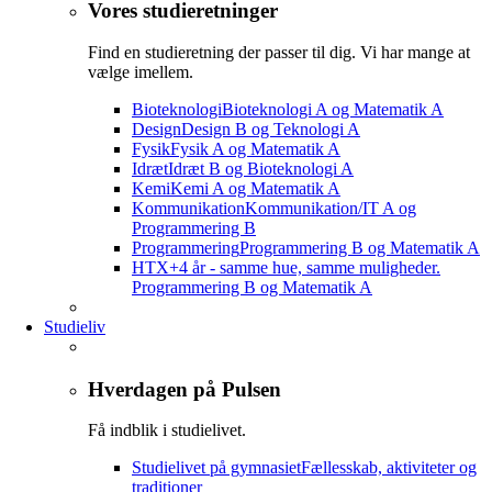
Vores studieretninger
Find en studieretning der passer til dig. Vi har mange at
vælge imellem.
Bioteknologi
Bioteknologi A og Matematik A
Design
Design B og Teknologi A
Fysik
Fysik A og Matematik A
Idræt
Idræt B og Bioteknologi A
Kemi
Kemi A og Matematik A
Kommunikation
Kommunikation/IT A og
Programmering B
Programmering
Programmering B og Matematik A
HTX+
4 år - samme hue, samme muligheder.
Programmering B og Matematik A
Studieliv
Hverdagen på Pulsen
Få indblik i studielivet.
Studielivet på gymnasiet
Fællesskab, aktiviteter og
traditioner