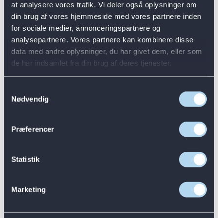
Caféer, fester og traditioner
at analysere vores trafik. Vi deler også oplysninger om
Klubber og udvalg
din brug af vores hjemmeside med vores partnere inden
Elevråd
Fitness og aktivitet
for sociale medier, annonceringspartnere og
Studieture og ekskursioner
analysepartnere. Vores partnere kan kombinere disse
Talent
data med andre oplysninger, du har givet dem, eller som
Column
Nyheder
de har indsamlet fra din brug af deres tjenester.
Kalender
Skoledag og ferier
Oplev
Samtykkevalg
Column
Nødvendig
Column
Oplev gymnasiet
Besøg os
Præferencer
Få besøg
Introduktionskursus og brobygning
Column
Find vej
Statistik
Kontakt os
Kalender
Om gymnasiet
Marketing
Column
Column
Om gymnasiet