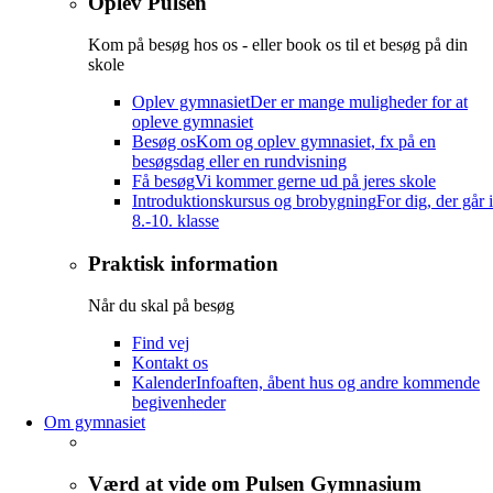
Oplev Pulsen
Kom på besøg hos os - eller book os til et besøg på din
skole
Oplev gymnasiet
Der er mange muligheder for at
opleve gymnasiet
Besøg os
Kom og oplev gymnasiet, fx på en
besøgsdag eller en rundvisning
Få besøg
Vi kommer gerne ud på jeres skole
Introduktionskursus og brobygning
For dig, der går i
8.-10. klasse
Praktisk information
Når du skal på besøg
Find vej
Kontakt os
Kalender
Infoaften, åbent hus og andre kommende
begivenheder
Om gymnasiet
Værd at vide om Pulsen Gymnasium