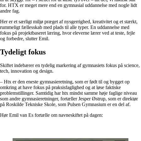
for. HTX er meget mere end en gymnasial uddannelse med nogle lidt
andre fag.
Her er et særligt miljø præget af nysgerrighed, kreativitet og et stærkt,
rummeligt fællesskab med plads til alle typer. En uddannelse med
fokus på projektbaseret læring, hvor eleverne lærer ved at teste, fejle
og forbedre, slutter Emil.
Tydeligt fokus
Skiftet indebærer en tydelig markering af gymnasiets fokus på science,
tech, innovation og design.
– Htx er den eneste gymnasieretning, som er født til og bygget op
omkring at have fokus på praksisfaglighed og at løse faktiske
problemstillinger. Samtidig har htx mindst samme høje faglige niveau
som andre gymnasieretninger, fortæller Jesper Østrup, som er direktør
på Roskilde Tekniske Skole, som Pulsen Gymnasium er en del af.
Hør Emil van Es fortælle om navneskiftet på dagen: