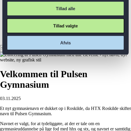
Studievejledning
Studie- og ordensregler
Tillad alle
Column
Find vej
Kontakt os
Tillad valgte
Medarbejdere
Jobs
Lovpligtig information og kvalitet
Afvis
Søg
Søg
Velkommen til Pulsen
Gymnasium
03.11.2025
Et nyt gymnasienavn er dukket op i Roskilde, da HTX Roskilde skifter
navn til Pulsen Gymnasium.
Navnet er valgt, for at tydeliggøre, at der er tale om en
gymnasieuddannelse på lige fod med hhx og stx, og navnet er samtidig